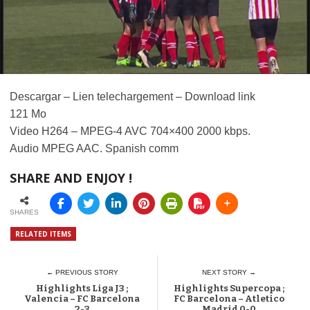
Descargar – Lien telechargement – Download link
121 Mo
Video H264 – MPEG-4 AVC 704×400 2000 kbps.
Audio MPEG AAC. Spanish comm
SHARE AND ENJOY !
SHARES
RELATED ITEMS
← PREVIOUS STORY
NEXT STORY →
Highlights Liga J3 ;
Highlights Supercopa ;
Valencia – FC Barcelona
FC Barcelona – Atletico
2-3
Madrid 0-0