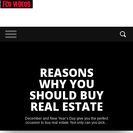
REASONS
WHY YOU
SHOULD BUY
REAL ESTATE
December and New Year’s Day give you the perfect
occasion to buy real estate. Not only can you pick...