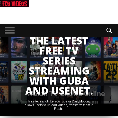
THE LATEST
FREE TV
SERIES
STREAMING
WITH GUBA
AND USENET.
This site is a lot like YouTube or DailyMotion. It
allows users to upload videos, transform them in
Flash...